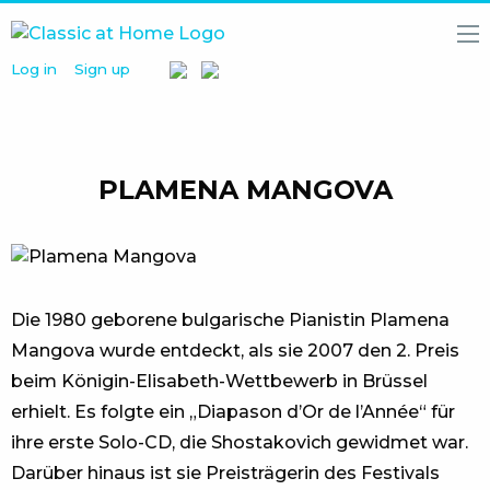
Log in
Sign up
HOME
NEWS
MEDIA
LIBRARY
PLAMENA MANGOVA
ARTISTS
PARTNERS
ABOUT
US
Die 1980 geborene bulgarische Pianistin Plamena
Mangova wurde entdeckt, als sie 2007 den 2. Preis
beim Königin-Elisabeth-Wettbewerb in Brüssel
erhielt. Es folgte ein „Diapason d’Or de l’Année“ für
ihre erste Solo-CD, die Shostakovich gewidmet war.
Darüber hinaus ist sie Preisträgerin des Festivals