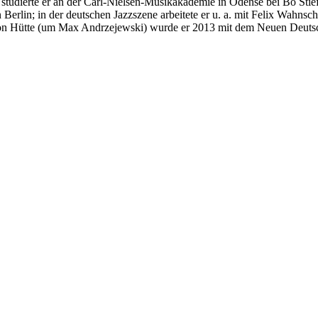
studierte er an der Carl-Nielsen-Musikakademie in Odense bei Bo Stief
rlin; in der deutschen Jazzszene arbeitete er u. a. mit Felix Wahnscha
tion Hütte (um Max Andrzejewski) wurde er 2013 mit dem Neuen Deuts