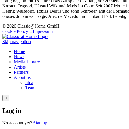
Lang begann mit 16 Jahren Bass zu spielen. Anfang der 2000er-Jahre 
Kresten Osgood, Håvard Wiik und Mads La Cour. Seit 2007 lebt er in Be
Henrik Walsdorff, Tobias Delius und John Schröder. Mit der Forma
Graser, Johannes Haage, Alex de Macedo und Thibault Falk beteiligt.
© 2026 Classic@Home GmbH
Cookie Policy
::
Impressum
Skip navigation
Home
News
Media Library
Artists
Partners
About us
Idea
Team
×
Log in
No account yet?
Sign up