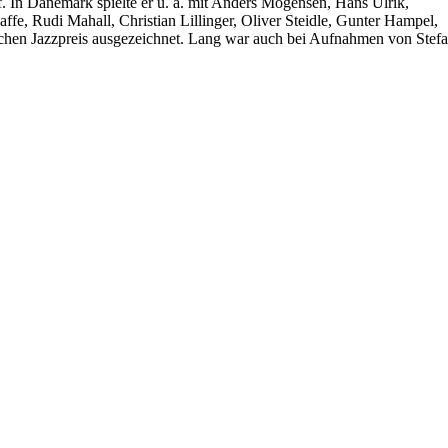
. In Dänemark spielte er u. a. mit Anders Mogensen, Hans Ulrik,
ffe, Rudi Mahall, Christian Lillinger, Oliver Steidle, Gunter Hampel,
chen Jazzpreis ausgezeichnet. Lang war auch bei Aufnahmen von Stef